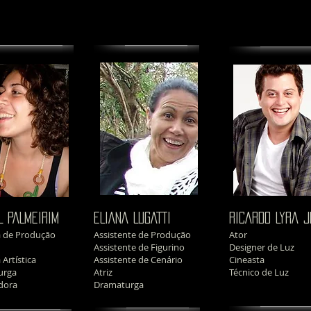
L PALMEIRIM
ELIANA LUGATTI
RICARDO LYRA J
a de Produção
Assistente de Produção
Ator
Assistente de Figurino
Designer de Luz
 Artística
Assistente de Cenário
Cineasta
urga
Atriz
Técnico de Luz
dora
Dramaturga