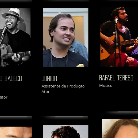
RAFAEL TERESO
o badeco
junior
Músico
Assistente de Produção
Ator
itor