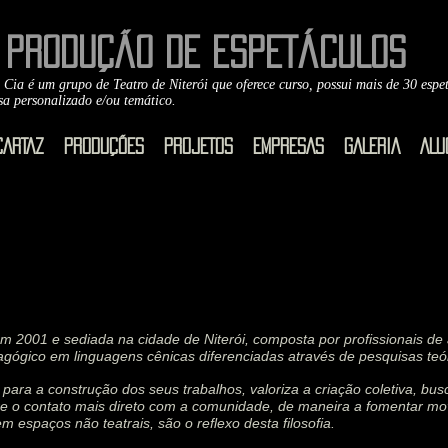
PRODUÇÃO DE ESPETÁCULOS
 Cia é um grupo de Teatro de Niterói que oferece curso, possui mais de 30 espe
sa personalizado e/ou temático.
CARTAZ
PRODUÇÕES
PROJETOS
EMPRESAS
GALERIA
ALU
2001 e sediada na cidade de Niterói, composta por profissionais de 
agógico em linguagens cênicas diferenciadas através de pesquisas teór
para a construção dos seus trabalhos, valoriza a criação coletiva, bu
e o contato mais direto com a comunidade, de maneira a fomentar movi
m espaços não teatrais, são o reflexo desta filosofia.