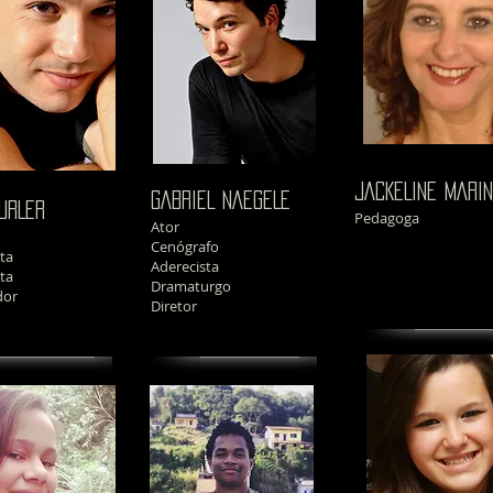
JACKELINE MARI
GABRIEL NAEGELE
URLER
Pedagoga
Ator
Cenógrafo
sta
Aderecista
ta
Dramaturgo
dor
Diretor