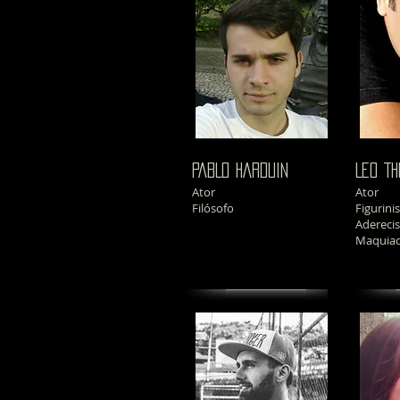
PABLO HARDUIN
LEO TH
Ator
Ator
Filósofo
Figurini
Aderecis
Maquia