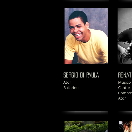
SERGIO DI PAULA
renat
Ator
Músico
Bailarino
Cantor
Compos
Ator