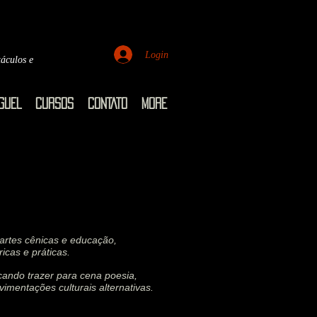
Login
táculos e
GUEL
CURSOS
CONTATO
More
artes cênicas e educação,
icas e práticas.
scando trazer para cena poesia,
mentações culturais alternativas.